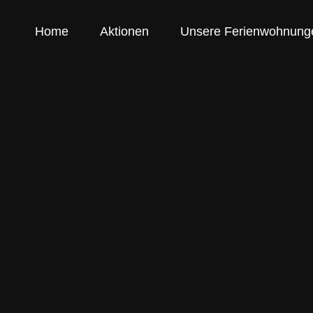
Skip
to
Home
Aktionen
Unsere Ferienwohnung
content
Ferienwohnu