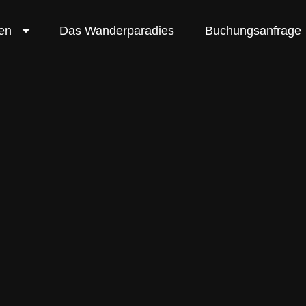
en
Das Wanderparadies
Buchungsanfrage
ngen im Wande