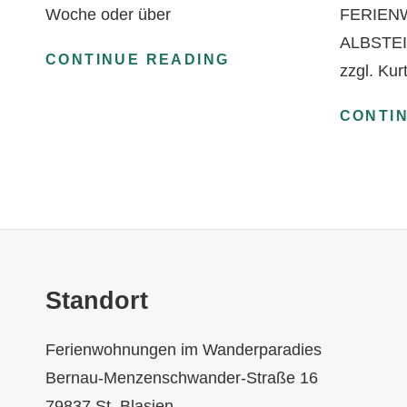
Woche oder über
FERIEN
ALBSTEIG
APRIL,
CONTINUE READING
zzgl. Kur
APRIL
💐
CONTI
Standort
Ferienwohnungen im Wanderparadies
Bernau-Menzenschwander-Straße 16
79837 St. Blasien