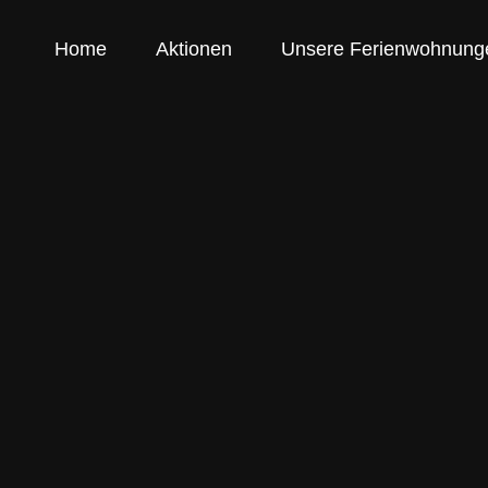
Skip
to
Home
Aktionen
Unsere Ferienwohnung
content
Ferienwohnu