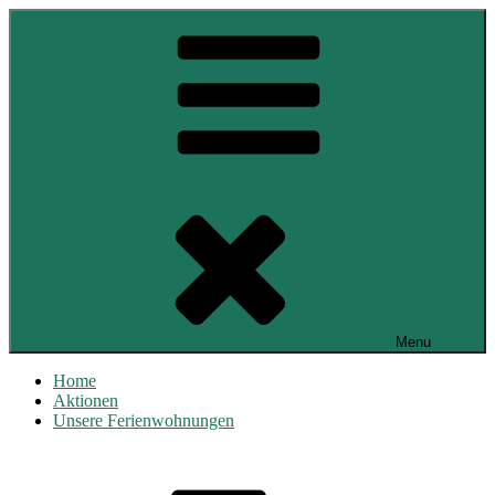
Skip
to
content
Menu
Home
Aktionen
Unsere Ferienwohnungen