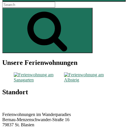
Search
for:
Search
Ferienwohnungen im Wanderparadies
Unsere Ferienwohnungen
Standort
Ferienwohnungen im Wanderparadies
Bernau-Menzenschwander-Straße 16
79837 St. Blasien